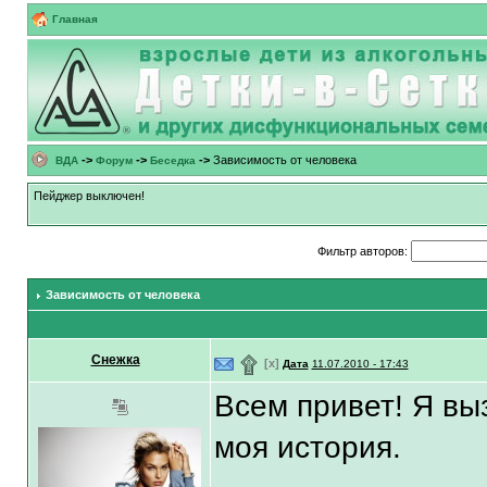
Главная
->
->
->
Зависимость от человека
ВДА
Форум
Беседка
Пейджер выключен!
Фильтр авторов:
Зависимость от человека
Снежка
۩
[x]
Дата
11.07.2010 - 17:43
Всем привет! Я вы
моя история.