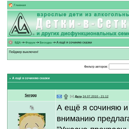
Главная
->
->
->
А ещё я сочиняю сказки
ВДА
Форум
Беседка
Пейджер выключен!
Фильтр авторов:
А ещё я сочиняю сказки
Serggg
۩
[x]
Дата
24.07.2010 - 21:12
А ещё я сочиняю и
вниманию предлага