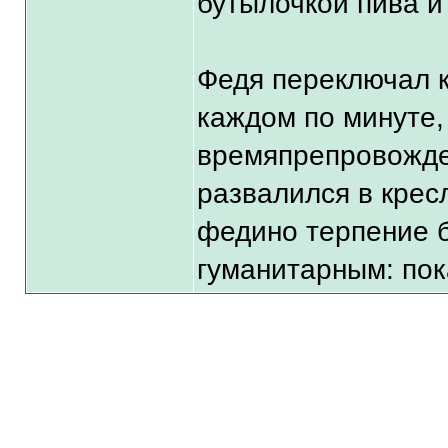
бутылочкой пива и
Федя переключал к
каждом по минуте, 
времяпрепровожден
развалился в крес
федино терпение б
гуманитарным: по