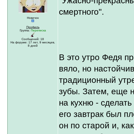
"Ужасно-прекрасны
смертного".
Новичок
Профиль
Группа:
Переписка
Сообщений: 18
На форуме:
17 лет,
9 месяцев,
8 дней
В это утро Федя п
вяло, но настойчи
традиционный утре
зубы. Затем, еще 
на кухню - сделать
его завтрак был пл
он по старой и, ка