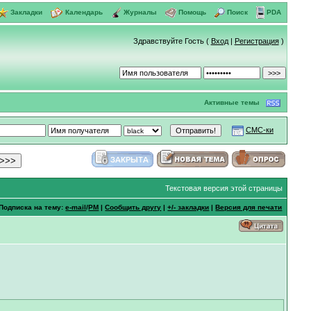
Закладки
Календарь
Журналы
Помощь
Поиск
PDA
Здравствуйте Гость (
Вход
|
Регистрация
)
Активные темы
СМС-ки
Текстовая версия этой страницы
Подписка на тему:
e-mail
/
PM
|
Сообщить другу
|
+/- закладки
|
Версия для печати