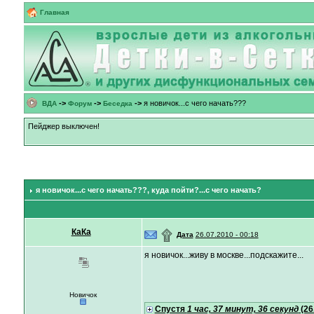
Главная
->
->
->
я новичок...с чего начать???
ВДА
Форум
Беседка
Пейджер выключен!
я новичок...с чего начать???
, куда пойти?...с чего начать?
КаКа
۩
Дата
26.07.2010 - 00:18
я новичок...живу в москве...подскажите...
Новичок
Спустя
1 час, 37 минут, 36 секунд
(26