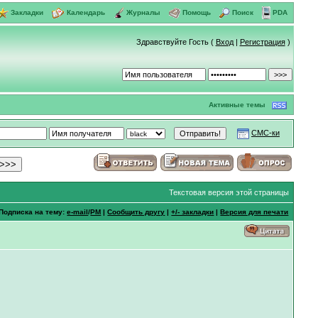
Закладки
Календарь
Журналы
Помощь
Поиск
PDA
Здравствуйте Гость (
Вход
|
Регистрация
)
Активные темы
СМС-ки
Текстовая версия этой страницы
Подписка на тему:
e-mail
/
PM
|
Сообщить другу
|
+/- закладки
|
Версия для печати