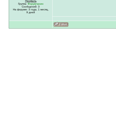
Профиль
Группа:
Форумчанин
Сообщений: 3
На форуме:
3 года,
1 месяц,
9 дней