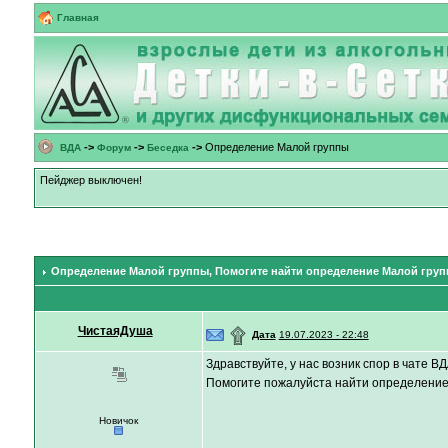
Главная
->
->
->
Определение Малой группы
ВДА
Форум
Беседка
Пейджер выключен!
Определение Малой группы
, Помогите найти определение Малой гру
ЧистаяДуша
۩
Дата
19.07.2023 - 22:48
Здравствуйте, у нас возник спор в чате
Помогите пожалуйста найти определение 
Новичок