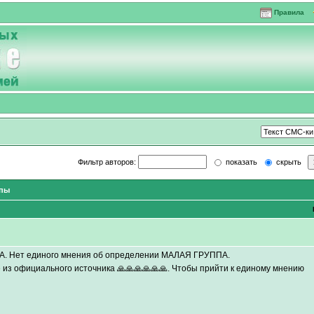
Правила
Фильтр авторов:
показать
скрыть
ппы
 ВДА. Нет единого мнения об определении МАЛАЯ ГРУППА.
из официального источника 🙏🙏🙏🙏🙏🙏. Чтобы прийти к единому мнению