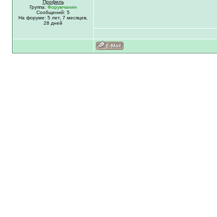
Профиль
Группа:
Форумчанин
Сообщений: 5
На форуме:
5 лет,
7 месяцев,
28 дней