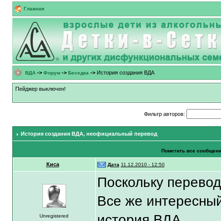
Главная
->
->
->
История создания ВДА
ВДА
Форум
Беседка
Пейджер выключен!
Фильтр авторов:
История создания ВДА
, неофициальный перевод
Пометить все сообщен
Киса
Дата
11.12.2010 - 12:50
Поскольку перевод
Все же интересны
история ВДА
Unregistered