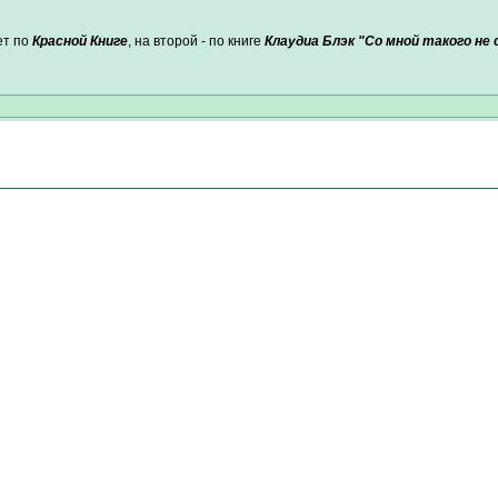
ет по
Красной Книге
, на второй - по книге
Клаудиа Блэк "Со мной такого не