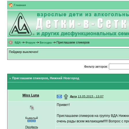
Главная
->
->
->
Приглашаем спикеров
ВДА
Форум
Беседка
Пейджер выключен!
Фильтр авторов:
Приглашаем спикеров
, Нижний Новгород
Miss Luna
۩
Дата
13.05.2015 - 13:07
Привет!
Приглашаем спикеров на
группу
ВДА Нижний
Бывалый
очень рады всем желающим!!!!! Вопрос с п
Профиль