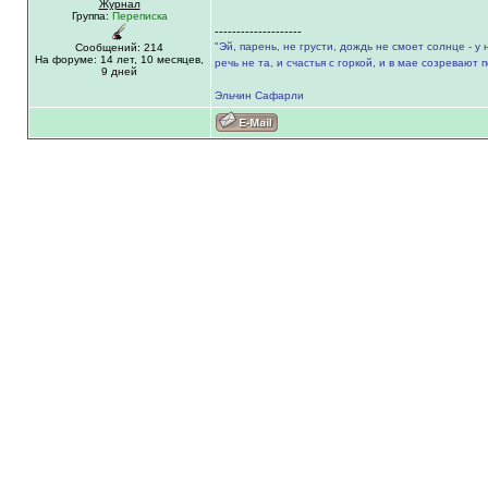
Журнал
Группа:
Переписка
--------------------
"Эй, парень, не грусти, дождь не смоет солнце - у
Сообщений: 214
На форуме:
14 лет,
10 месяцев,
речь не та, и счастья с горкой, и в мае созревают пе
9 дней
Эльчин Сафарли