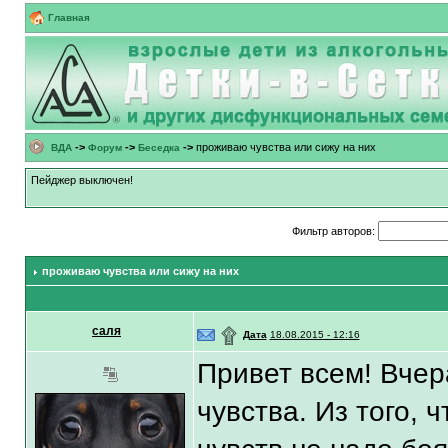
Главная
->
->
->
проживаю чувства или сижу на них
ВДА
Форум
Беседка
Пейджер выключен!
Фильтр авторов:
проживаю чувства или сижу на них
саля
۩
Дата
18.08.2015 - 12:16
Привет всем! Вчер
чувства. Из того, 