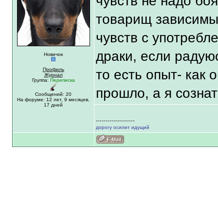
чувств не надо боя
товарищ зависимы
чувств с употребл
драки, если радуюс
Новичок
Профиль
то есть опыт- как 
Журнал
Группа:
Переписка
прошло, а я созна
Сообщений: 20
На форуме:
12 лет,
9 месяцев,
17 дней
--------------------
дорогу осилит идущий