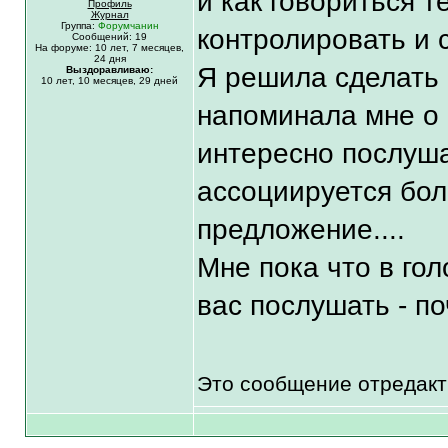
и как говориться т
Профиль
Журнал
Группа:
Форумчанин
контролировать и 
Сообщений: 19
На форуме:
10 лет,
7 месяцев,
24 дня
Я решила сделать 
Выздоравливаю:
10 лет, 10 месяцев, 29 дней
напоминала мне о 
интересно послуша
ассоциируется бол
предложение....
Мне пока что в гол
вас послушать - п
Это сообщение отредак