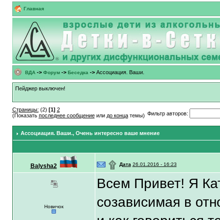
Главная
->
->
->
Ассоциация. Ваши.
ВДА
Форум
Беседка
Пейджер выключен!
Страницы:
(2)
[1]
2
Фильтр авторов:
(Показать
последнее сообщение
или
до конца
темы)
Ассоциация. Ваши.
, Очень интересно ваше мнение
۩
Дата
26.01.2016 - 16:23
Balysha2
Всем Привет! Я Ка
созависимая в отн
Новичок