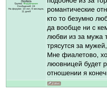
подобное из за то
Профиль
Группа:
Форумчанин
Сообщений: 24
романтические от
На форуме:
10 лет,
6 месяцев,
11 дней
кто то безумно люб
да вообще ни с ке
любви из за мужа
трясутся за мужей,
Мне фиалетово, хо
люовницей будет р
отношении я конеч