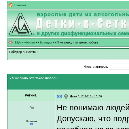
Главная
->
->
->
Я не знаю, что такое любовь
ВДА
Форум
Беседка
Пейджер выключен!
Фильтр авторов:
Я не знаю, что такое любовь
Регина
۩
Дата
5.12.2016 - 15:56
Не понимаю людей 
Допускаю, что подр
Новичок