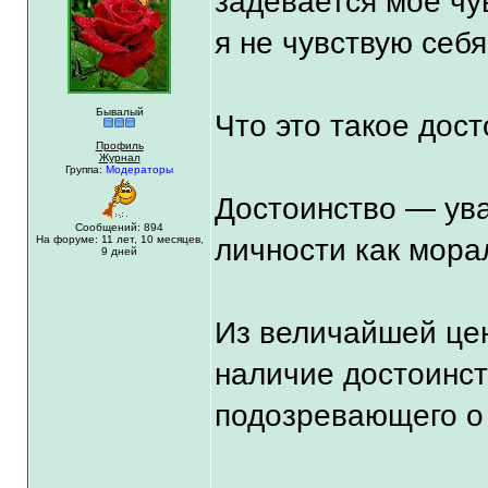
задевается мое чув
я не чувствую себя
Бывалый
Что это такое дост
Профиль
Журнал
Группа:
Модераторы
Достоинство — ув
Сообщений: 894
На форуме:
11 лет,
10 месяцев,
личности как мора
9 дней
Из величайшей цен
наличие достоинст
подозревающего о 