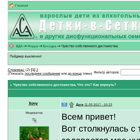
Главная
->
->
->
Чувство собственного достоинства
ВДА
Форум
Беседка
Пейджер выключен!
Страницы:
(2)
[1]
2
Фильтр авторов:
(Показать
последнее сообщение
или
до конца
темы)
Чувство собственного достоинства
, Что это? Как вернуть?
Хочу
۩
Дата
11.05.2017 - 10:15
Модератор
Всем привет!
Вот столкнулась с 