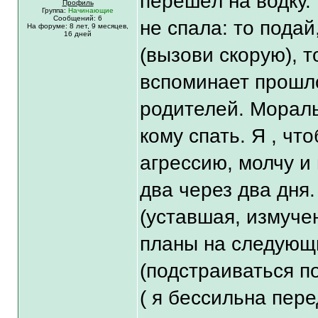
перешёл на водку. 
Профиль
Группа:
Начинающие
Сообщений: 6
не спала: то подай
На форуме:
8 лет,
9 месяцев,
16 дней
(вызови скорую), 
вспоминает прошло
родителей. Мораль
кому спать. Я , чт
агрессию, молчу и
два через два дня.
(уставшая, измучен
планы на следующ
(подстраиваться по
( я бессильна пер