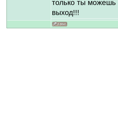
только ты можешь 
выход!!!