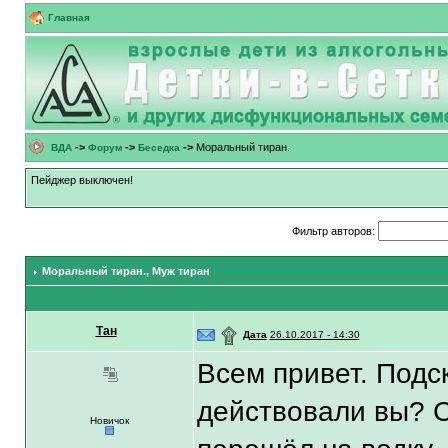
Главная
->
->
->
Моральный тиран.
ВДА
Форум
Беседка
Пейджер выключен!
Фильтр авторов:
Моральный тиран.
, Муж тиран
Тан
۩
Дата
26.10.2017 - 14:30
Всем привет. Подс
действовали вы? С
Новичок