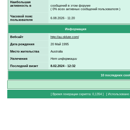
Наибольшая
активность в
сообщений в этом форуме
( 0% всех активных сообщений пользователя )
Часовой пояс
6.08.2026 - 11:20
пользователя
Информация
Вебсайт
http://au.oklute.com/
Дата рождения
20 Май 1995
Место жительства
Australia
Увлечения
Нет информации
Последний визит
8.02.2024 - 12:32
10 последних соо
[ Время генерации скрипта: 0,1354 ] [ Использовано