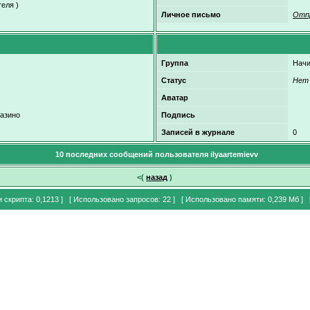
еля )
Личное письмо
Отп
Группа
Нач
Статус
Нет
Аватар
казино
Подпись
Записей в журнале
0
10 последних сообщений пользователя ilyaartemievv
<(
назад
)
и скрипта: 0,1213 ] [ Использовано запросов: 22 ] [ Использовано памяти: 0,239 Мб ] 