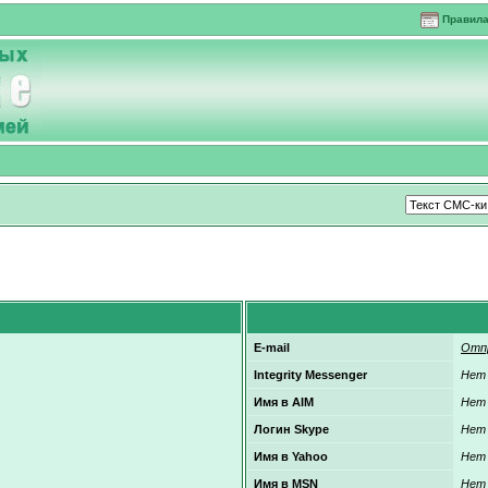
Правил
E-mail
Отп
Integrity Messenger
Нет
Имя в AIM
Нет
Логин Skype
Нет
Имя в Yahoo
Нет
Имя в MSN
Нет