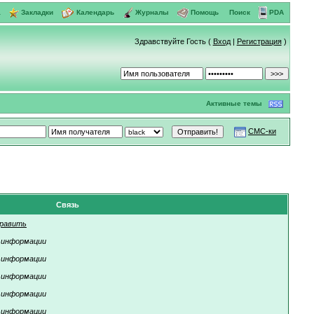
а
Закладки
Календарь
Журналы
Помощь
Поиск
PDA
Здравствуйте Гость (
Вход
|
Регистрация
)
Активные темы
СМС-ки
Связь
равить
 информации
 информации
 информации
 информации
 информации