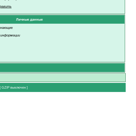
равить
Личные данные
инающие
 информации
[ GZIP выключен ]