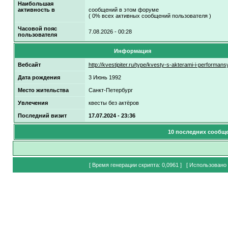
Наибольшая
активность в
сообщений в этом форуме
( 0% всех активных сообщений пользователя )
Часовой пояс
7.08.2026 - 00:28
пользователя
Информация
Вебсайт
http://kvestipiter.ru/type/kvesty-s-akterami-i-performans
Дата рождения
3 Июнь 1992
Место жительства
Санкт-Петербург
Увлечения
квесты без актёров
Последний визит
17.07.2024 - 23:36
10 последних сообщ
[ Время генерации скрипта: 0,0961 ] [ Использовано