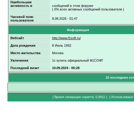
Наибольшая
активность в
сообщений в этом форуме
( 0% всех активных сообщений пользователя )
Часовой пояс
8.08.2026 - 01:47
пользователя
Информация
Вебсайт
http://www.f1soft.ru/
Дата рождения
8 Июль 1992
Место жительства
Москва
Увлечения
1с купить официальный Ф1СОФТ
Последний визит
10.09.2024 - 00:28
10 последних соо
[ Время генерации скрипта: 0,0911 ] [ Использовано