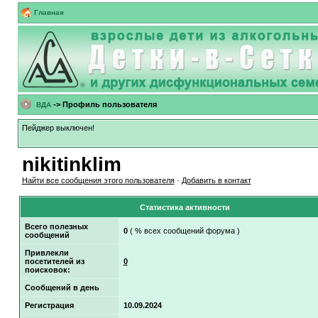
Главная
-> Профиль пользователя
ВДА
Пейджер выключен!
nikitinklim
Найти все сообщения этого пользователя
·
Добавить в контакт
Статистика активности
Всего полезных
0
( % всех сообщений форума )
сообщений
Привлекли
посетителей из
0
поисковок:
Сообщений в день
Регистрация
10.09.2024