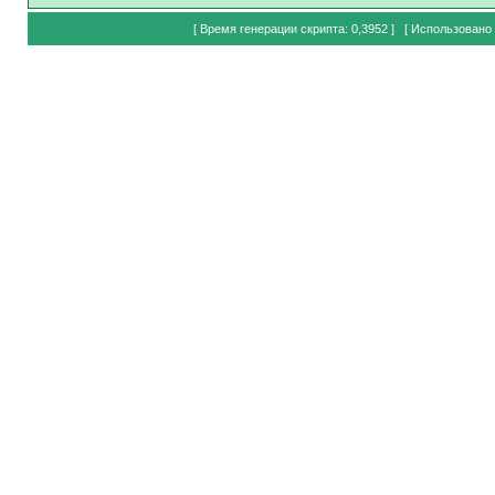
[ Время генерации скрипта: 0,3952 ] [ Использовано