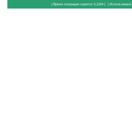
[ Время генерации скрипта: 0,1264 ] [ Использовано