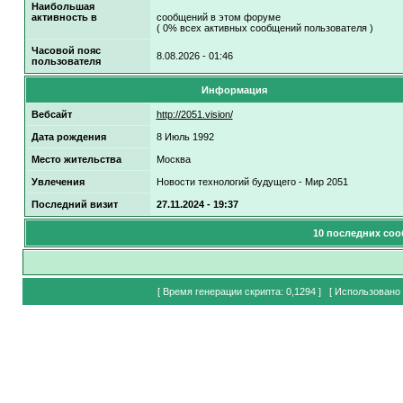
Наибольшая
активность в
сообщений в этом форуме
( 0% всех активных сообщений пользователя )
Часовой пояс
8.08.2026 - 01:46
пользователя
Информация
Вебсайт
http://2051.vision/
Дата рождения
8 Июль 1992
Место жительства
Москва
Увлечения
Новости технологий будущего - Мир 2051
Последний визит
27.11.2024 - 19:37
10 последних соо
[ Время генерации скрипта: 0,1294 ] [ Использовано