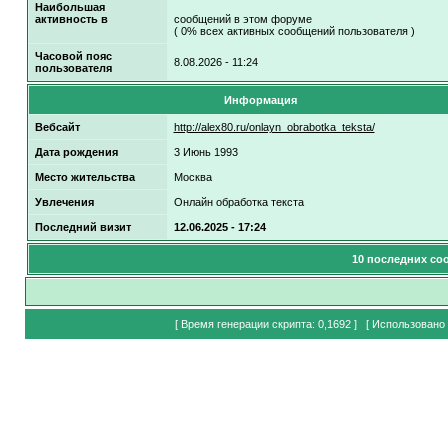
Наибольшая
активность в
сообщений в этом форуме
( 0% всех активных сообщений пользователя )
Часовой пояс
8.08.2026 - 11:24
пользователя
Информация
Вебсайт
http://alex80.ru/onlayn_obrabotka_teksta/
Дата рождения
3 Июнь 1993
Место жительства
Москва
Увлечения
Онлайн обработка текста
Последний визит
12.06.2025 - 17:24
10 последних со
[ Время генерации скрипта: 0,1692 ] [ Использовано