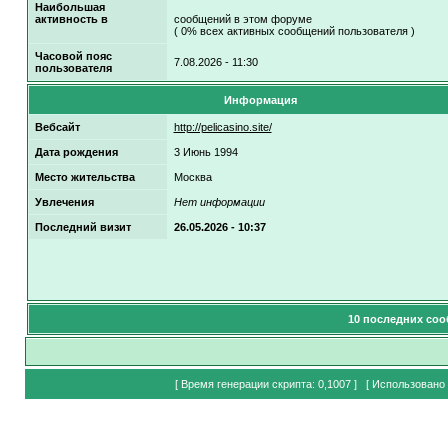
Наибольшая
активность в
сообщений в этом форуме
( 0% всех активных сообщений пользователя )
Часовой пояс
7.08.2026 - 11:30
пользователя
Информация
Вебсайт
http://pelicasino.site/
Дата рождения
3 Июнь 1994
Место жительства
Москва
Увлечения
Нет информации
Последний визит
26.05.2026 - 10:37
10 последних соо
[ Время генерации скрипта: 0,1007 ] [ Использовано