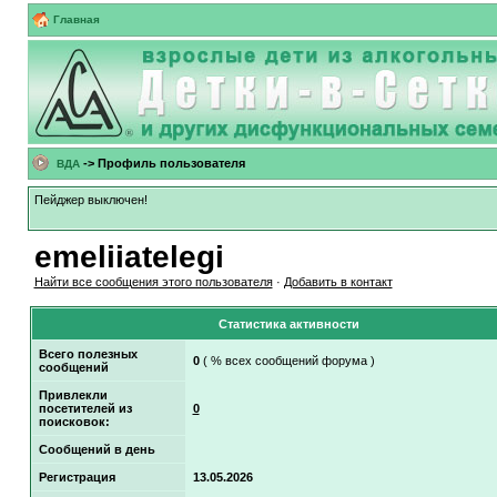
Главная
-> Профиль пользователя
ВДА
Пейджер выключен!
emeliiatelegi
Найти все сообщения этого пользователя
·
Добавить в контакт
Статистика активности
Всего полезных
0
( % всех сообщений форума )
сообщений
Привлекли
посетителей из
0
поисковок:
Сообщений в день
Регистрация
13.05.2026