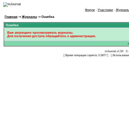
Форум
·
Участники
·
Журнал
Главная
->
Журналы
-> Ошибка
Ошибка
Вам запрещено просматривать журналы.
Для получения доступа обращайтесь к администрации.
mJournal v1.05 © 
[ Время генерации скрипта: 0,0877 ] [ Использован