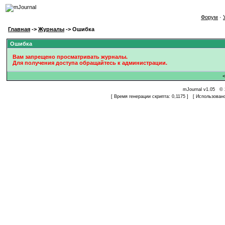
Форум
·
Главная
->
Журналы
-> Ошибка
Ошибка
Вам запрещено просматривать журналы.
Для получения доступа обращайтесь к администрации.
mJournal v1.05 © 
[ Время генерации скрипта: 0,1175 ] [ Использован