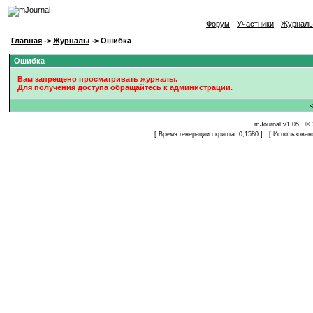
Форум
·
Участники
·
Журнал
Главная
->
Журналы
-> Ошибка
Ошибка
Вам запрещено просматривать журналы.
Для получения доступа обращайтесь к администрации.
mJournal v1.05 © 
[ Время генерации скрипта: 0,1580 ] [ Использован