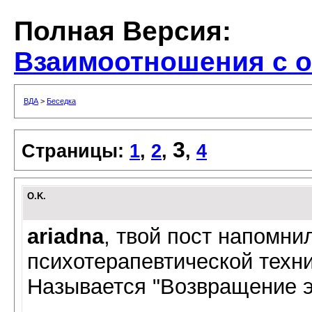
Полная Версия:
Взаимоотношения с о
ВДА
>
Беседка
3
Страницы:
1
,
2
,
,
4
O.K.
ariadna
, твой пост напомни
психотерапевтической техни
Называется "Возвращение э