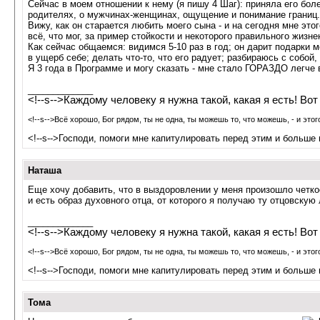
Сейчас в моем отношении к нему (я пишу 4 Шаг): приняла его боле
родителях, о мужчинах-женщинах, ощущение и понимание границ. О
Вижу, как он старается любить моего сына - и на сегодня мне этог
всё, что мог, за пример стойкости и некоторого правильного жизне
Как сейчас общаемся: видимся 5-10 раз в год; он дарит подарки м
в ущерб себе; делать что-то, что его радует; разбираюсь с собой,
Я 3 года в Программе и могу сказать - мне стало ГОРАЗДО легче 
_____________
<!--s-->Каждому человеку я нужна такой, какая я есть! Вот 
<!--s-->Всё хорошо, Бог рядом, ты не одна, ты можешь то, что можешь, - и этого
<!--s-->Господи, помоги мне капитулировать перед этим и больше 
Наташа
Еще хочу добавить, что в выздоровлении у меня произошло четкое
и есть образ духовного отца, от которого я получаю ту отцовскую
_____________
<!--s-->Каждому человеку я нужна такой, какая я есть! Вот 
<!--s-->Всё хорошо, Бог рядом, ты не одна, ты можешь то, что можешь, - и этого
<!--s-->Господи, помоги мне капитулировать перед этим и больше 
Тома