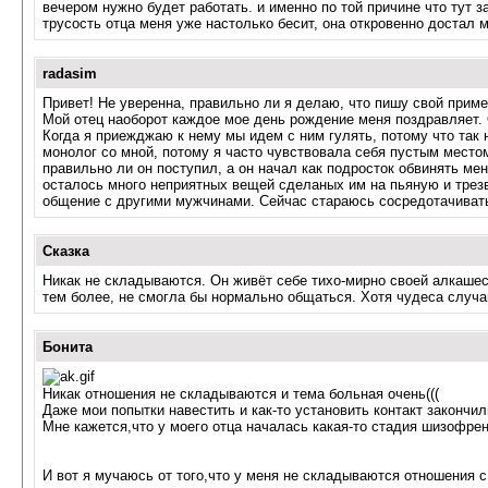
вечером нужно будет работать. и именно по той причине что тут за
трусость отца меня уже настолько бесит, она откровенно достал
radasim
Привет! Не уверенна, правильно ли я делаю, что пишу свой приме
Мой отец наоборот каждое мое день рождение меня поздравляет. О
Когда я приежджаю к нему мы идем с ним гулять, потому что так н
монолог со мной, потому я часто чувствовала себя пустым местом
правильно ли он поступил, а он начал как подросток обвинять ме
осталось много неприятных вещей сделаных им на пьяную и трезв
общение с другими мужчинами. Сейчас стараюсь сосредотачиватьс
Сказка
Никак не складываются. Он живёт себе тихо-мирно своей алкашеск
тем более, не смогла бы нормально общаться. Хотя чудеса случа
Бонита
Никак отношения не складываются и тема больная очень(((
Даже мои попытки навестить и как-то установить контакт закончил
Мне кажется,что у моего отца началась какая-то стадия шизофрен
И вот я мучаюсь от того,что у меня не складываются отношения