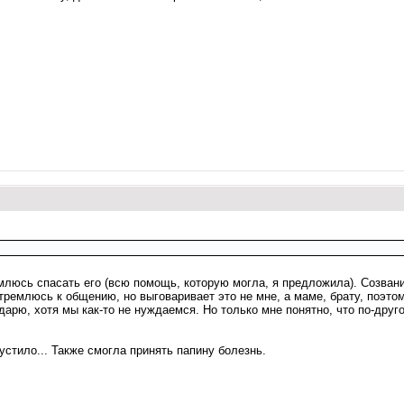
люсь спасать его (всю помощь, которую могла, я предложила). Созванив
 стремлюсь к общению, но выговаривает это не мне, а маме, брату, поэт
рю, хотя мы как-то не нуждаемся. Но только мне понятно, что по-друго
устило... Также смогла принять папину болезнь.