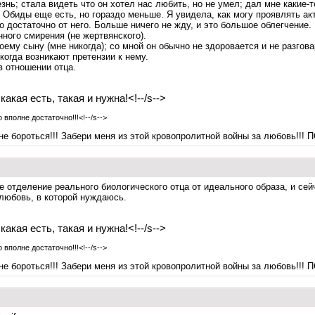
знь; стала видеть что он хотел нас любить, но не умел; дал мне какие-
биды еще есть, но гораздо меньше. Я увидела, как могу проявлять акти
о достаточно от него. Больше ничего не жду, и это большое облегчение. 
нного смирения (не жертвянского).
оему сыну (мне никогда); со мной он обычно не здоровается и не разгова
 когда возникают претензии к нему.
в отношении отца.
какая есть, такая и нужна!<!--/s-->
 вполне достаточно!!!<!--/s-->
не бороться!!! Забери меня из этой кровопролитной войны за любовь!!! 
 отделение реального биологического отца от идеального образа, и сейч
 любовь, в которой нуждаюсь.
какая есть, такая и нужна!<!--/s-->
 вполне достаточно!!!<!--/s-->
не бороться!!! Забери меня из этой кровопролитной войны за любовь!!! 