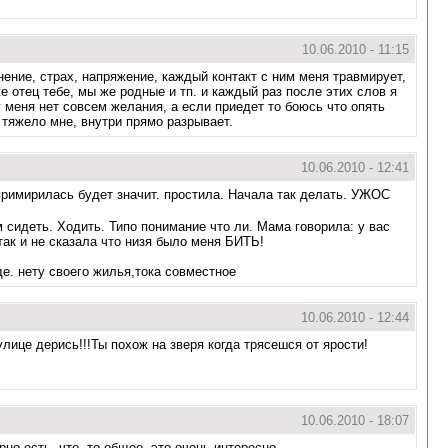
10.06.2010 - 11:15
лнение, страх, напряжение, каждый контакт с ним меня травмирует,
е отец тебе, мы же родные и тп. и каждый раз после этих слов я
у меня нет совсем желания, а если приедет то боюсь что опять
ь тяжело мне, внутри прямо разрывает.
10.06.2010 - 12:41
 примирилась будет значит. простила. Начала так делать. УЖОС
м сидеть. Ходить. Типо понимание что ли. Мама говорила: у вас
так и не сказала что низя было меня БИТЬ!
де. нету своего жилья,тока совместное
10.06.2010 - 12:44
лице дерись!!!Ты похож на зверя когда трясешся от ярости!
10.06.2010 - 18:07
но есть, что -то общее, это очень интересно.