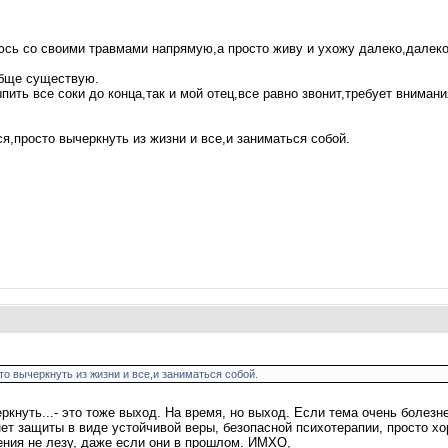
юсь со своими травмами напрямую,а просто живу и ухожу далеко,далеко 
обще существую.
ыпить все соки до конца,так и мой отец,все равно звонит,требует вниман
,просто вычеркнуть из жизни и все,и заниматься собой.
о вычеркнуть из жизни и все,и заниматься собой.
еркнуть...- это тоже выход. На время, но выход. Если тема очень болезн
 нет защиты в виде устойчивой веры, безопасной психотерапии, просто 
ения не лезу, даже если они в прошлом. ИМХО,