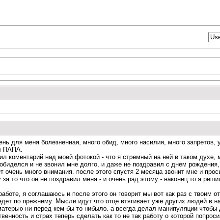
нь для меня болезненная, много обид, много насилия, много запретов, 
л ПАПА.
вил коментарий над моей фотокой - что я стремный на ней в таком духе
о обиделся и не звонил мне долго, и даже не поздравил с днем рождения, 
т очень много внимания. после этого спустя 2 месяца звонит мне и проси
 за то что он не поздравил меня - и очень рад этому - наконец то я реш
работе, я соглашаюсь и после этого он говорит мы вот как раз с твоим о
едет по прежнему. Мысли идут что отце втягивает уже других людей в н
матерью ни перед кем бы то нибыло. а всегда делал манипуляции чтобы д
венность и страх теперь сделать как то не так работу о которой попроси