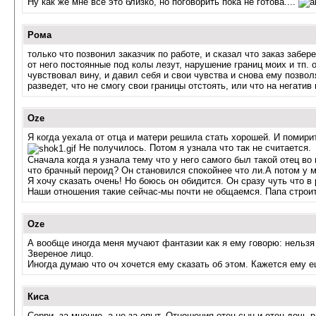
Ну как же мне все это близко, но поговорить пока не готова....
Рома
только что позвонил заказчик по работе, и сказал что заказ забе
от него постоянные под колы лезут, нарушение границ моих и тп. 
чувствовал вину, и давил себя и свои чувства и снова ему позвол
разведет, что не смогу свои границы отстоять, или что на негати
Oze
Я когда уехала от отца и матери решила стать хорошей. И помири
Не получилось. Потом я узнала что так не считается.
Сначала когда я узнала тему что у него самого был такой отец во
что брачный пероид? Он становился спокойнее что ли.А потом у м
Я хочу сказать очень! Но боюсь он обидится. Он сразу чуть что в 
Наши отношения такие сейчас-мы почти не общаемся. Папа строит 
Oze
А вообще иногда меня мучают фантазии как я ему говорю: нельзя 
Звереное лицо.
Иногда думаю что оч хочется ему сказать об этом. Кажется ему е
Киса
Сорри, за мнение, а не за опыт. Отношения отец-сын и отец-дочь р