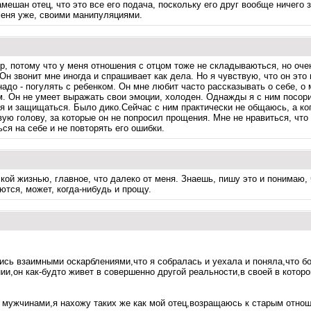
мешан отец, что это все его подача, поскольку его друг вообще ничего за
 меня уже, своими манипуляциями.
р, потому что у меня отношения с отцом тоже не складываються, но очен
н звонит мне иногда и спрашивает как дела. Но я чувствую, что он это 
адо - погулять с ребенком. Он мне любит часто рассказывать о себе, о 
. Он не умеет выражать свои эмоции, холоден. Однажды я с ним посорил
ня и защищаться. Было дико.Сейчас с ним практически не общаюсь, а ко
ую голову, за которые он не попросил прощения. Мне не нравиться, что
я на себе и не повторять его ошибки.
ой жизнью, главное, что далеко от меня. Знаешь, пишу это и понимаю, 
ются, может, когда-нибудь и прощу.
ись взаимными оскарблениями,что я собралась и уехала и поняла,что боль
ии,он как-будто живет в совершенно другой реальности,в своей в котор
 с мужчинами,я нахожу таких же как мой отец,возращаюсь к старым отн