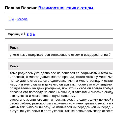
Полная Версия:
Взаимоотношения с отцом.
ВДА
>
Беседка
1
Страницы:
,
2
,
3
,
4
Рома
у кого как складываються отношение с отцом в выздоровлении ?
Рома
тема родилась уже давно все не решался ее поднимать и тема оче
человека, я многое давил многое прощал, хотел чтобы у меня бы
не так давно отец залез в одноклассники на мою страницу и оста
нему и я ему сказал в духе что он зря так, после этого он видим
поздравлений на день рождение, при этом к себе он всегда требуе
повозил его погороду на своей машине, я отказал и выразил обиду
эти чувства и ломая себя подчинялся ему.
вчера мне звонит его друг и просить оказать одну услугу по моей 
своей работе, разговор мы закончили но у меня крыша съехала и 
жизнь так было он ни разу не извинялся ни передомной ни перед 
ситуация уже бесит и злит ужасно. так же появилась гипер ответст