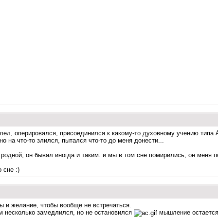
болел, оперировался, присоединился к какому-то духовному учению типа 
но на что-то злился, пытался что-то до меня донести...
 родной, он бывал иногда и таким. и мы в том сне помирились, он меня 
 сне :)
 и желание, чтобы вообще не встречаться.
изм несколько замедлился, но не остановился
мышление остается