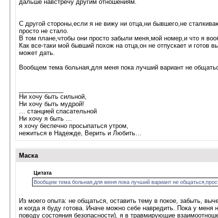
дальше навстречу другим отношениям.
С другой стороны,если я не вижу ни отца,ни бывшего,не сталкива
просто не стало.
В том плане,чтобы они просто забыли меня,мой номер,и что я во
Как все-таки мой бывший похож на отца,он не отпускает и готов в
может дать.
Вообщем тема больная,для меня пока лучший вариант не общаться
_____________
Ни хочу быть сильной,
Ни хочу быть мудрой!
… станцией спасательной
Ни хочу я быть …
я хочу беспечно просыпаться утром,
нежиться в Надежде, Верить и Любить…
Маска
Цитата
Вообщем тема больная,для меня пока лучший вариант не общаться,прост
Из моего опыта: не общаться, оставить тему в покое, забыть, выч
и когда я буду готова. Иначе можно себе навредить. Пока у меня
поводу состояния безопасности), я в травмирующие взаимоотнош