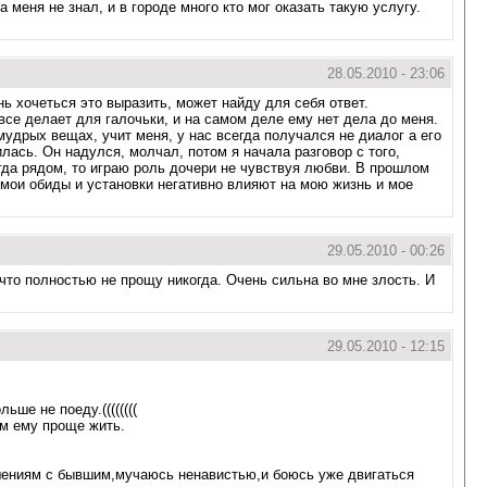
 меня не знал, и в городе много кто мог оказать такую услугу.
28.05.2010 - 23:06
ь хочеться это выразить, может найду для себя ответ.
все делает для галочьки, и на самом деле ему нет дела до меня.
мудрых вещах, учит меня, у нас всегда получался не диалог а его
ась. Он надулся, молчал, потом я начала разговор с того,
гда рядом, то играю роль дочери не чувствуя любви. В прошлом
 мои обиды и установки негативно влияют на мою жизнь и мое
29.05.2010 - 00:26
что полностью не прощу никогда. Очень сильна во мне злость. И
29.05.2010 - 12:15
ше не поеду.((((((((
ом ему проще жить.
ошениям с бывшим,мучаюсь ненавистью,и боюсь уже двигаться