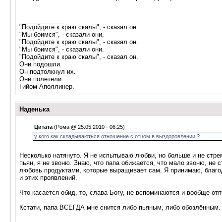
_____________
"Подойдите к краю скалы", - сказал он.
"Мы боимся", - сказали они,
"Подойдите к краю скалы", - сказал он.
"Мы боимся", - сказали они.
"Подойдите к краю скалы", - сказал он.
Они подошли.
Он подтолкнул их.
Они полетели.
Гийом Аполлинер.
Наденька
Цитата
(Рома @ 25.05.2010 - 06:25)
у кого как складываються отношение с отцом в выздоровлении ?
Несколько натянуто. Я не испытываю любви, но больше и не стрем
пьян, я не звоню. Знаю, что папа обижается, что мало звоню, не
любовь продуктами, которые выращивает сам. Я принимаю, благода
и этих проявлений.
Что касается обид, то, слава Богу, не вспоминаются и вообще отп
Кстати, папа ВСЕГДА мне снится либо пьяным, либо обозлённым.