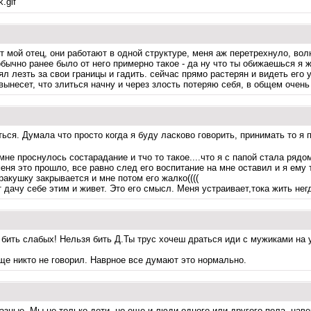
рет мой отец, они работают в одной структуре, меня аж перетрехнуло, во
обычно ранее было от него примерно такое - да ну что ты обижаешься я ж
ял лезть за свои границы и гадить. сейчас прямо растерян и видеть его 
в вынесет, что злиться начну и через злость потеряю себя, в общем очен
ться. Думала что просто когда я буду ласково говорить, принимать то я
 мне проснулось состарадание и тчо то такое....что я с папой стала рядо
еня это прошло, все равно след его воспитание на мне оставил и я ему 
ракушку закрывается и мне потом его жалко((((
дачу себе этим и живет. Это его смысл. Меня устраивает,тока жить нег
бить слабых! Нельзя бить Д.Ты трус хочеш драться иди с мужиками на у
ще никто не говорил. Наврное все думают это нормально.
азные. Мы не только дети, но еще и люди одного или другого пола. навер