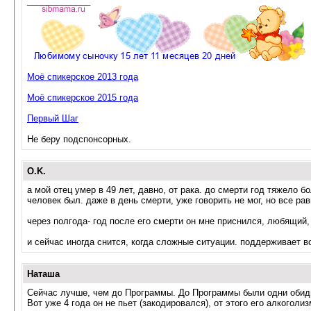
_____________
Моё спикерское 2013 года
Моё спикерское 2015 года
Первый Шаг
Не беру подспонсорных.
O.K.
а мой отец умер в 49 лет, давно, от рака. до смерти год тяжело 
человек был. даже в день смерти, уже говорить не мог, но все рав
через полгода- год после его смерти он мне приснился, любящий,
и сейчас иногда снится, когда сложные ситуации. поддерживает во
Наташа
Сейчас лучше, чем до Программы. До Программы были одни обиды
Вот уже 4 года он не пьет (закодировался), от этого его алкогол