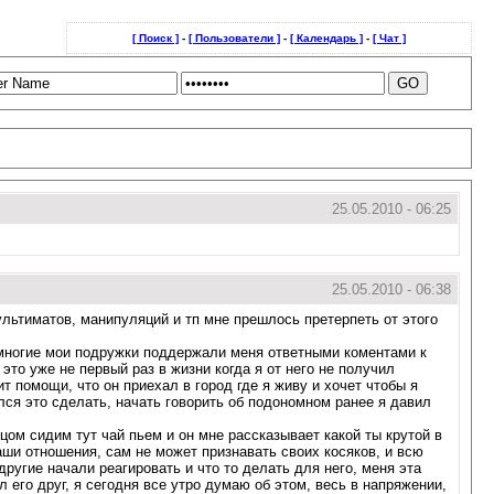
[ Поиск ]
-
[ Пользователи ]
-
[ Календарь ]
-
[ Чат ]
25.05.2010 - 06:25
25.05.2010 - 06:38
ультиматов, манипуляций и тп мне прешлось претерпеть от этого
, многие мои подружки поддержали меня ответными коментами к
это уже не первый раз в жизни когда я от него не получил
т помощи, что он приехал в город где я живу и хочет чтобы я
ился это сделать, начать говорить об подономном ранее я давил
тцом сидим тут чай пьем и он мне рассказывает какой ты крутой в
аши отношения, сам не может признавать своих косяков, и всю
ругие начали реагировать и что то делать для него, меня эта
л его друг, я сегодня все утро думаю об этом, весь в напряжении,