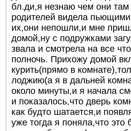
бл.ди,я незнаю чем они там
родителей видела пьющими 
их,они непошли,и мне приш
домой,ну с подружками загу
звала и смотрела на все чт
полночь. Прихожу домой вк
курить(прямо в комнате),тол
лоджию(а я в дальней комна
около минуты,и я начала см
и показалось,что дверь ком
как будто шатается,и появляе
уже тогда я поняла,что это 