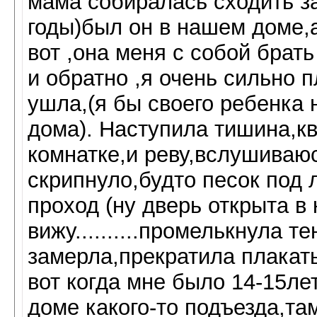
мама собиралась сходить за
годы)был он в нашем доме,
вот ,она меня с собой брат
и обратно ,я очень сильно 
ушла,(я бы своего ребенка 
дома). Наступила тишина,кв
комнатке,и реву,вслушиваюсь
скрипнуло,будто песок под
проход (ну дверь открыта в
вижу..........промелькнула те
замерла,прекратила плакат
вот когда мне было 14-15ле
доме какого-то подъезда,та