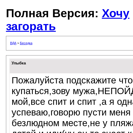
Полная Версия:
Хочу
загорать
ВДА
>
Беседка
Улыбка
Пожалуйста подскажите что 
купаться,зову мужа,НЕПОЙДУ
мой,все спит и спит ,а я од
успеваю,говорю пусти меня 
безлюдном месте,не у пляжа