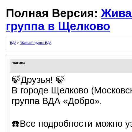
Полная Версия:
Жива
группа в Щелково
ВДА
>
"Живые" группы ВДА
maruna
🍃Друзья! 🍃
В городе Щелково (Московс
группа ВДА «Добро».
☎️Все подробности можно у