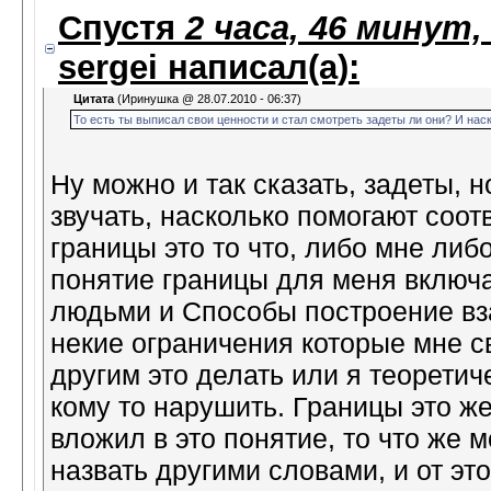
Спустя
2 часа, 46 минут,
sergei
написал(а):
Цитата
(Иринушка @ 28.07.2010 - 06:37)
То есть ты выписал свои ценности и стал смотреть задеты ли они? И нас
Ну можно и так сказать, задеты, 
звучать, насколько помогают соот
границы это то что, либо мне либ
понятие границы для меня включ
людьми и Способы построение вз
некие ограничения которые мне с
другим это делать или я теоретич
кому то нарушить. Границы это же
вложил в это понятие, то что же
назвать другими словами, и от это