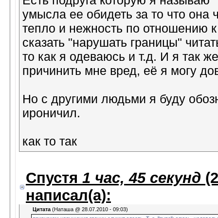
Есть подруга которую я называю "ч
умысла ее обидеть за то что она 
тепло и нежность по отношению к 
сказать "нарушать границы" читат
то как я одеваюсь и т.д. И я так ж
причинить мне вред, её я могу дов
Но с другими людьми я буду обоз
ироничил.
как то так
Спустя
1 час, 45 секунд
(2
написал(а):
Цитата
(Наташа @ 28.07.2010 - 09:03)