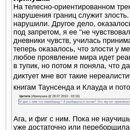
На телесно-ориентированном трен
нарушения границ служит злость. Т
нарушили. Другое дело, оказалос
под запретом, я ее "не чувствова
дневники чувств, училась принима
теперь оказалось, что злости у м
любое проявление мира идет реак
в тупик, но потом я поняла, что 
диктует мне вот такие нереалист
книгам Таунсенда и Клауда и пото
Цитата
(Иринушка @ 28.07.2010 - 03:16)
И фиг с ним что переборщу? А разбираться потом? Это звучит привлекат
Ага, и фиг с ним. Пока не научиш
уже достаточно или переборщила.