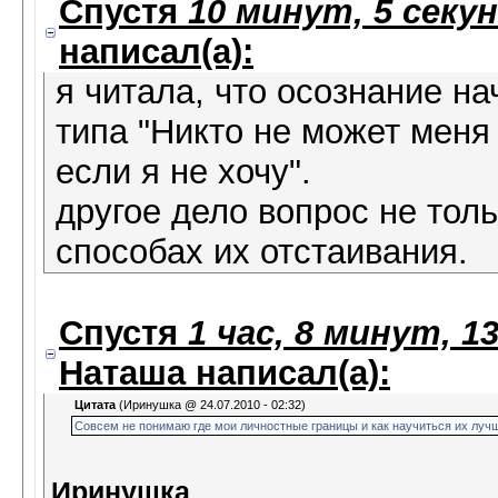
Спустя
10 минут, 5 секу
написал(а):
я читала, что осознание н
типа "Никто не может меня
если я не хочу".
другое дело вопрос не толь
способах их отстаивания.
Спустя
1 час, 8 минут, 1
Наташа
написал(а):
Цитата
(Иринушка @ 24.07.2010 - 02:32)
Совсем не понимаю где мои личностные границы и как научиться их луч
Иринушка