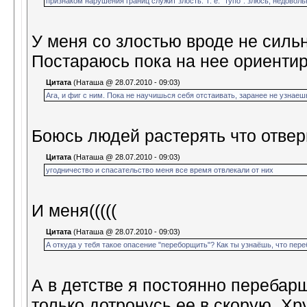
признаком нарушения границ служит злость. Т. е. "тупо": злюсь, недоволь
У меня со злостью вроде не сильн
Постараюсь пока на нее ориенти
Цитата
(Наташа @ 28.07.2010 - 09:03)
Ага, и фиг с ним. Пока не научишься себя отстаивать, заранее не узнае
Боюсь людей растерять что отверн
Цитата
(Наташа @ 28.07.2010 - 09:03)
угодничество и спасательство меня все время отвлекали от них
И меня(((((
Цитата
(Наташа @ 28.07.2010 - 09:03)
А откуда у тебя такое опасение "переборщить"? Как ты узнаёшь, что пер
А в детстве я постоянно перебар
только дотронусь ее в скорую. Хр