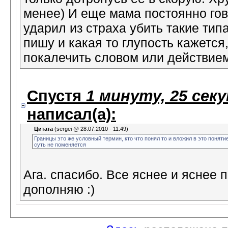
менее) И еще мама постоянно гово
ударил из страха убить такие тип
пишу и какая то глупость кажется
покалечить словом или действие
Спустя
1 минуту, 25 сек
написал(а):
Цитата
(sergei @ 28.07.2010 - 11:49)
Границы это же условный термин, кто что понял то и вложил в это поняти
суть не поменяется
Ага. спасибо. Все яснее и яснее 
дополняю :)