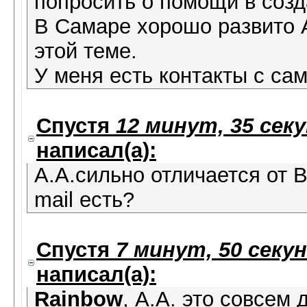
попросить о помощи в соз
В Самаре хорошо развито А
этой теме.
У меня есть контакты с са
Спустя
12 минут, 35 сек
написал(а):
А.А.сильно отличается от В
mail есть?
Спустя
7 минут, 50 секу
написал(а):
Rainbow
, А.А. это совсем 