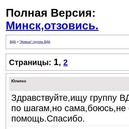
Полная Версия:
Минск,отзовись.
ВДА
>
"Живые" группы ВДА
1
Страницы:
,
2
Юлияко
Здравствуйте,ищу
группу
ВД
по шагам,но сама,боюсь,не
помощь.Спасибо.