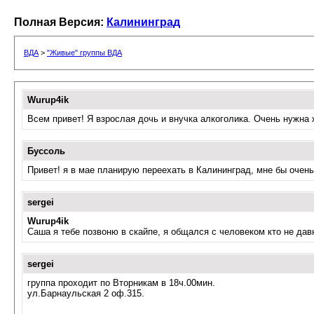
Полная Версия:
Калининград
ВДА
>
"Живые" группы ВДА
Wurup4ik
Всем привет! Я взрослая дочь и внучка алкоголика. Очень нужна
Буссоль
Привет! я в мае планирую переехать в Калининград, мне бы очень
sergei
Wurup4ik
Саша я тебе позвоню в скайпе, я общался с человеком кто не да
sergei
группа проходит по Вторникам в 18ч.00мин.
ул.Барнаульская 2 оф.315.