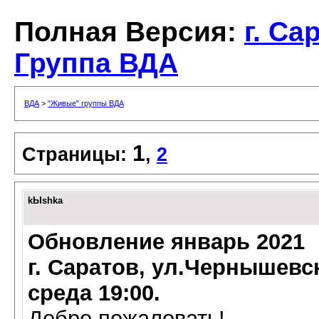
Полная Версия:
г. Са
Группа ВДА
ВДА
>
"Живые" группы ВДА
1
Страницы:
,
2
kЫshka
Обновление январь 2021
г. Саратов, ул.Чернышевск
среда 19:00.
Добро пожаловать!