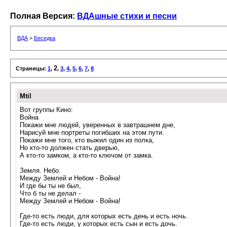
Полная Версия:
ВДАшные стихи и песни
ВДА
>
Беседка
2
Страницы:
1
,
,
3
,
4
,
5
,
6
,
7
,
8
Mtil
Вот группы Кино:
Война
Покажи мне людей, уверенных в завтрашнем дне,
Нарисуй мне портреты погибших на этом пути.
Покажи мне того, кто выжил один из полка,
Но кто-то должен стать дверью,
А кто-то замком, а кто-то ключом от замка.
Земля. Небо.
Между Землей и Небом - Война!
И где бы ты не был,
Что б ты не делал -
Между Землей и Небом - Война!
Где-то есть люди, для которых есть день и есть ночь.
Где-то есть люди, у которых есть сын и есть дочь.