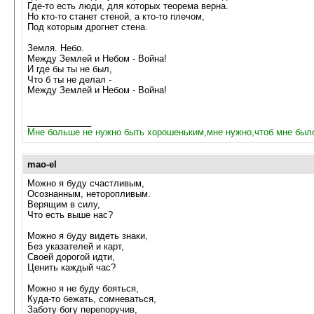
Где-то есть люди, для которых теорема верна.
Но кто-то станет стеной, а кто-то плечом,
Под которым дрогнет стена.
Земля. Небо.
Между Землей и Небом - Война!
И где бы ты не был,
Что б ты не делал -
Между Землей и Небом - Война!
_____________
Мне больше не нужно быть хорошеньким,мне нужно,чтоб мне был
mao-el
Можно я буду счастливым,
Осознанным, неторопливым.
Верящим в силу,
Что есть выше нас?
Можно я буду видеть знаки,
Без указателей и карт,
Своей дорогой идти,
Ценить каждый час?
Можно я не буду бояться,
Куда-то бежать, сомневаться,
Заботу богу перепоручив,