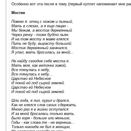
Особенно вот эта песня в тему (первый куплет напоминает мне рас
Мостик
Помню я: отец с ножом и пьяный,
Мать в слезах, а я еще пацан -
Мы бежим, а мостик деревянный
Через речку - тоже будто пьян.
И на том мосту я маме клялся:
Пить не буду, вырасту большой.
Мостик деревянный закачался,
Я упал, мать бросилась за мной...
Не найду сегодня себе места я.
Мать моя, как веточка зимой,
Все тянулась к небу,
Все тянулась к небу...
Царство ей Небесное
И покой ей под сырой землей.
Царство ей Небесное
И покой ей под сырой землей.
Шли года, я пил, курил и дрался,
Как не клялся слов своих сдержать.
Много раз я в жизни оступался
И за мной бросалась только мать.
Было горя - больше или меньше,
Годы - как слова те - не вернешь...
Только никогда не бил я женщин,