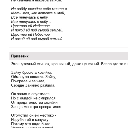
Не хватался никогда за нож.
Не найду сегодня себе места я.
Мать моя, как веточка зимой,
Все тянулась к небу,
Все тянулась к небу...
Царство ей Небесное
И покой ей под сырой землей.
Царство ей Небесное
И покой ей под сырой землей.
Приветик
Это шуточный стишок, ироничный, даже циничный. Взяла где-то в 
Зайку бросила хозяйка,
Обманула сволочь Зайку,
Поиграла и забыла,
Сердце Зайкино разбила.
Он запил и опустился,
Но с обидой не смирился,
От предательства хозяйки
Заяц в монстра превратился.
Отомстил он ей жестоко -
Изрубил её в капусту;
Потому что надо было