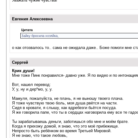
Уважать чужие чувства!
Евгения Алексеевна
Цитата
Зайку бросила хозяйка,
о как отозвалось то.. сама не ожидала даже.. Боже помоги мне ст
Серргей
Крик души!
Мне тоже Пинк понравился- давно уже. Я по видео и по интонациям
Вот, нашел перевод:
У, у, ну и дер*мо, у, у.
Мамуля, пожалуйста, не плачь, я не выношу твоего плача.
Я тоже чувствую твою боль, моя душа рвётся на части.
Сидя в кровати, я слышу, как вдребезги бьётся посуда.
Я же говорила папе, что ты в сердцах наговорила ему все те гадо
Ты зарабатываешь деньги, заботишься обо мне и моём брате.
Когда я прихожу домой, я знаю, что это моё прибежище.
Непросто быть ребёнком во время Третьей Мировой.
Я не знаю, что такое любовь,