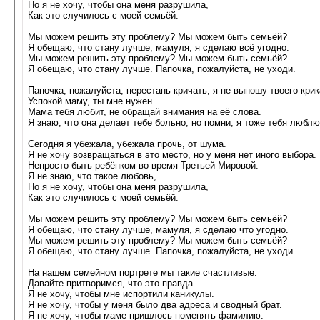
Но я не хочу, чтобы она меня разрушила,
Как это случилось с моей семьёй.
Мы можем решить эту проблему? Мы можем быть семьёй?
Я обещаю, что стану лучше, мамуля, я сделаю всё угодно.
Мы можем решить эту проблему? Мы можем быть семьёй?
Я обещаю, что стану лучше. Папочка, пожалуйста, не уходи.
Папочка, пожалуйста, перестань кричать, я не выношу твоего крик
Успокой маму, ты мне нужен.
Мама тебя любит, не обращай внимания на её слова.
Я знаю, что она делает тебе больно, но помни, я тоже тебя люблю
Сегодня я убежала, убежала прочь, от шума.
Я не хочу возвращаться в это место, но у меня нет иного выбора.
Непросто быть ребёнком во время Третьей Мировой.
Я не знаю, что такое любовь,
Но я не хочу, чтобы она меня разрушила,
Как это случилось с моей семьёй.
Мы можем решить эту проблему? Мы можем быть семьёй?
Я обещаю, что стану лучше, мамуля, я сделаю что угодно.
Мы можем решить эту проблему? Мы можем быть семьёй?
Я обещаю, что стану лучше. Папочка, пожалуйста, не уходи.
На нашем семейном портрете мы такие счастливые.
Давайте притворимся, что это правда.
Я не хочу, чтобы мне испортили каникулы.
Я не хочу, чтобы у меня было два адреса и сводный брат.
Я не хочу, чтобы маме пришлось поменять фамилию.