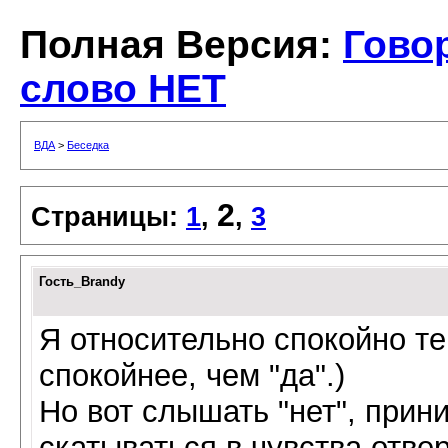
Полная Версия:
Гово
слово НЕТ
ВДА
>
Беседка
2
Страницы:
1
,
,
3
Гость_Brandy
Я относительно спокойно те
спокойнее, чем "да".)
Но вот слышать "нет", прин
скатываться в чувства отвер