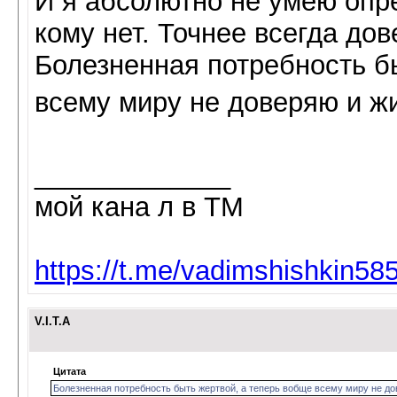
И я абсолютно не умею опре
кому нет. Точнее всегда до
Болезненная потребность б
всему миру не доверяю и жи
_____________
мой кана л в ТМ
https://t.me/vadimshishkin58
V.I.T.A
Цитата
Болезненная потребность быть жертвой, а теперь вобще всему миру не дов