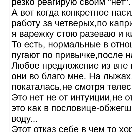
резко реагирую своим "нет".
А вот когда конкретное нас
работу за четверых,по капр
я варежку стою разеваю и к
То есть, нормальные в отн
пугают по привычке,после 
Любое предложение из вне 
они во благо мне. На лыжах
покаталась,не смотря телес
Это нет не от интуиции,не 
это как в пословице-обжегш
воду...
Этот отказ себе в чем то х