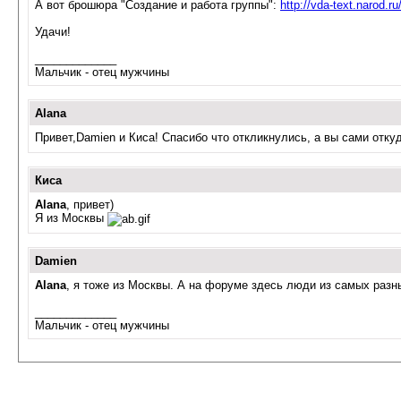
А вот брошюра "Создание и работа
группы
":
http://vda-text.narod.ru
Удачи!
_____________
Мальчик - отец мужчины
Alana
Привет,Damien и Киса! Спасибо что откликнулись, а вы сами отк
Киса
Alana
, привет)
Я из Москвы
Damien
Alana
, я тоже из Москвы. А на форуме здесь люди из самых разны
_____________
Мальчик - отец мужчины