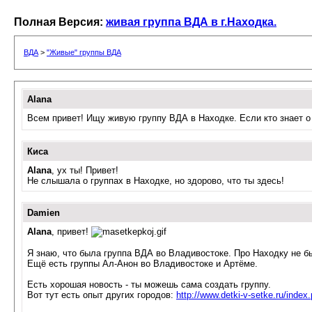
Полная Версия:
живая группа ВДА в г.Находка.
ВДА
>
"Живые" группы ВДА
Alana
Всем привет! Ищу живую
группу
ВДА в Находке. Если кто знает о
Киса
Alana
, ух ты! Привет!
Не слышала о
группах
в Находке, но здорово, что ты здесь!
Damien
Alana
, привет!
Я знаю, что была
группа
ВДА во Владивостоке. Про Находку не б
Ещё есть
группы
Ал-Анон во Владивостоке и Артёме.
Есть хорошая новость - ты можешь сама создать
группу
.
Вот тут есть опыт других городов:
http://www.detki-v-setke.ru/ind