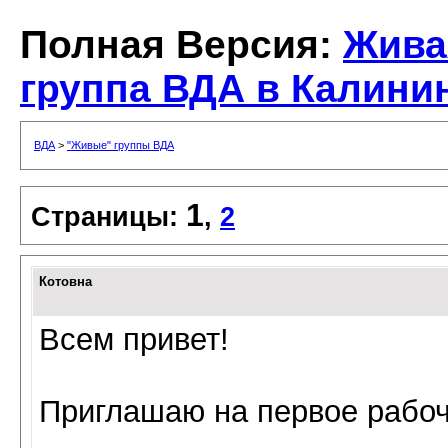
Полная Версия:
Жива
группа ВДА в Калини
ВДА
>
"Живые" группы ВДА
1
Страницы:
,
2
Котовна
Всем привет!
Приглашаю на первое рабо