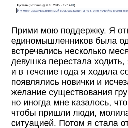
Цитата
(Котовна @ 6.10.2015 - 12:14
)
И у меня заканчивается мой срок служения, а не кто не хочет/не может его
Прими мою поддержку. Я от
единомышленников была од
встречались несколько мес
девушка перестала ходить,
и в течение года я ходила 
появлялись новички и исче
желание существования гру
но иногда мне казалось, чт
чтобы пришли люди, молила
ситуацией. Потом я стала о