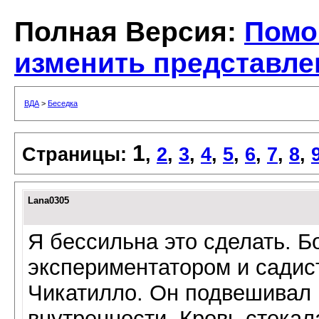
Полная Версия:
Помо
изменить представле
ВДА
>
Беседка
1
Страницы:
,
2
,
3
,
4
,
5
,
6
,
7
,
8
,
Lana0305
Я бессильна это сделать. Б
экспериментатором и садист
Чикатилло. Он подвешивал 
внутренности. Кровь стекал