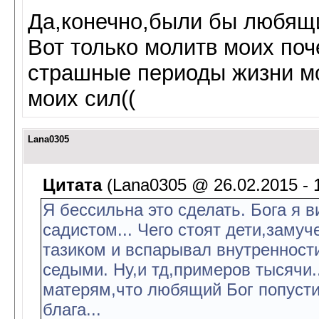
Да,конечно,были бы любящи
Вот только молитв моих по
страшные периоды жизни м
моих сил((
Lana0305
Цитата
(Lana0305 @ 26.02.2015 - 
Я бессильна это сделать. Бога я 
садистом... Чего стоят дети,заму
тазиком и вспарывал внутренности
седыми. Ну,и тд,примеров тысячи..
матерям,что любящий Бог попустил
блага...