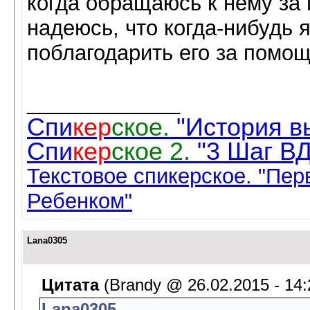
когда обращаюсь к нему за
надеюсь, что когда-нибудь 
поблагодарить его за помощ
_____________
Спи
кер
ское.
"История в
Спи
кер
ское 2.
"3 Шаг В
Текстовое спикерское. "Пер
Ребенком"
Lana0305
Цитата
(Brandy @ 26.02.2015 - 14:
Lana0305