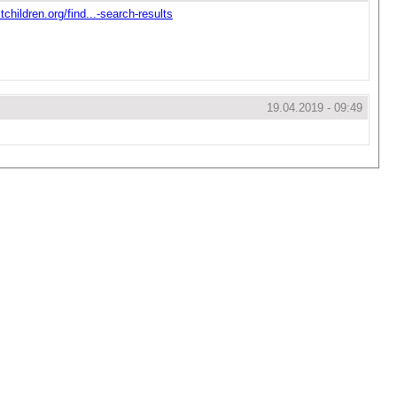
children.org/find...-search-results
19.04.2019 - 09:49