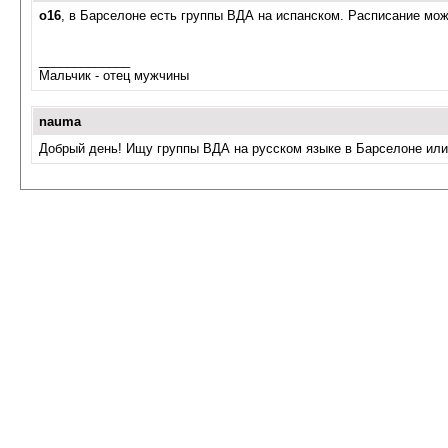
o16
, в Барселоне есть группы ВДА на испанском. Расписание м
_____________
Мальчик - отец мужчины
nauma
Добрый день! Ищу группы ВДА на русском языке в Барселоне или е