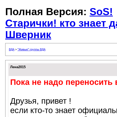
Полная Версия:
SoS!
Старички! кто знает 
Шверник
ВДА
>
"Живые" группы ВДА
Лена2015
Пока не надо переносить 
Друзья, привет !
если кто-то знает официал