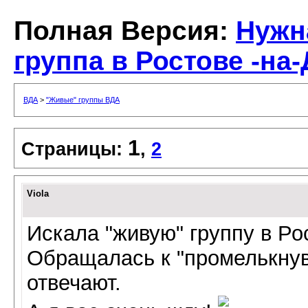
Полная Версия:
Нужн
группа в Ростове -на
ВДА
>
"Живые" группы ВДА
1
Страницы:
,
2
Viola
Искала "живую" группу в Ро
Обращалась к "промелькнув
отвечают.