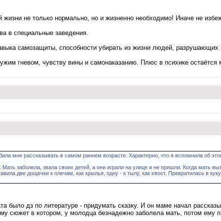
й жизни не только нормально, но и жизненно необходимо! Иначе не избе
ва в специальные заведения.
выка самозащиты, способности убирать из жизни людей, разрушающих з
чужим гневом, чувству вины и самонаказанию. Плюс в психике остаётся 
ила мне рассказывать в самом раннем возрасте. Характерно, что я вспомнила об этом
Мать заболела, звала своих детей, а они играли на улице и не пришли. Когда мать выз
ила две дощечки к плечам, как крылья, одну - к тылу, как хвост. Превратилась в куку
та было дз по литературе - придумать сказку. И он маме начал рассказы
 ему сюжет в котором, у молодца безнадежно заболела мать, потом ему 