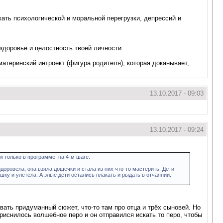
жать психологической и моральной перегрузки, депрессий и
доровье и целостность твоей личности.
материнский интроект (фигура родителя), которая доканывает,
13.10.2017 - 09:03
13.10.2017 - 09:24
 только в программе, на 4-м шаге.
доровела, она взяла дощечки и стала из них что-то мастерить. Дети
шку и улетела. А злые дети остались плакать и рыдать в отчаянии.
вать придуманный сюжет, что-то там про отца и трёх сыновей. Но
приснилось волшебное перо и он отправился искать то перо, чтобы