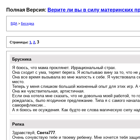
Полная Версия:
Верите ли вы в силу материнских п
ВДА
>
Беседка
3
Страницы:
1
,
2
,
Брусника
Я боюсь, что мама проклянет. Иррациональный страх.
Она сходит с ума, теряет берега. Я испытываю вину за то, что н
Она все время вызывала во мне жалость к себе. Я чувствовала се
место.
Теперь у меня слишком большой жизненный опыт для этих игр. А ч
Она же чувствительная, артистичная.
Если она хотела мне сказать, что не довольна моей работой, то го
рождалась, было ягодичное предлежание. Типа я с самого начала 
саморефлексии...
А я боюсь ее осуждения. Как будто ее слова магическую силу на
Репка
Здравствуй,
Света777
.
Очень сочувствую тебе и твоему ребенку. Мне хочется тебя защити