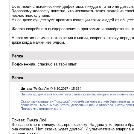
Есть люди с психическими дефектами, никуда от этого не деться.
Здоровому человеку понятно, что исключать таких людей из свое
несчастных случаев.
У нас даже существует практика изоляции таких людей от общест
Желаю скорейшего выздоровления в программе и приобретения на
А проклятия не имеют отношения к магии, скорее к страху перед 
даже когда мамки нет рядом.
Репка
Подснежник
, спасибо за твой опыт
Репка
Цитата
(Рыбка Лю @ 6.10.2017 - 15:15
)
Например, для меня проклятием стала сказочка, которую мама очень люб
Сказочка называется "Кукушка". Жила-была мать и у нее были злые дети. 
прибежали - мама, мама, что ты делаешь? Она не отвечала. Потом пристав
Потому что потеряли мать.
Привет, Рыбка Лю!
Внезапно мне откликнулось про сказочку. На днях у младшего бра
она сказала "Нет, сказка будет другой". И ультимативно впарила
вылечить мать.