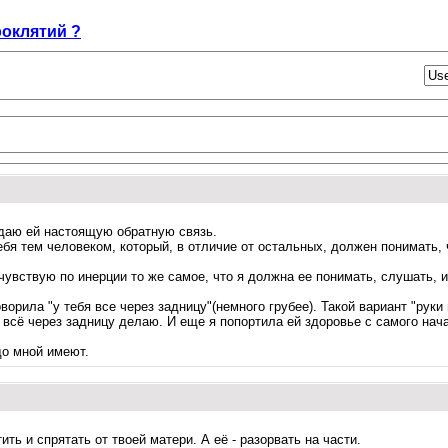
роклятий ?
е даю ей настоящую обратную связь.
бя тем человеком, который, в отличие от остальных, должен понимать, 
увствую по инерции то же самое, что я должна ее понимать, слушать, и
ворила "у тебя все через задницу"(немного грубее). Такой вариант "руки
всё через задницу делаю. И еще я попортила ей здоровье с самого нача
до мной имеют.
ть и спрятать от твоей матери. А её - разорвать на части.