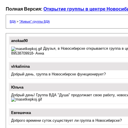
Полная Версия:
Открытие группы в центре Новосиби
ВДА
>
"Живые" группы ВДА
anokaa90
Друзья, в Новосибирске открывается группа в це
89538709918- Анна
vlrkalinina
Добрый день, группа в Новосибирске функционирует?
Юльча
Добрый день! Группа ВДА "Душа" продолжает свою работу, новосиб
Евгешечка
Доброго времени суток.существует ли группа в Новосибирске?