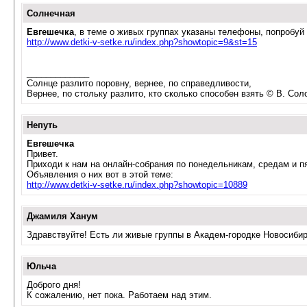
Солнечная
Евгешечка
, в теме о живых группах указаны телефоны, попробуй 
http://www.detki-v-setke.ru/index.php?showtopic=9&st=15
_____________
Солнце разлито поровну, вернее, по справедливости,
Вернее, по стольку разлито, кто сколько способен взять © В. Сол
Непуть
Евгешечка
Привет.
Приходи к нам на онлайн-собрания по понедельникам, средам и п
Объявления о них вот в этой теме:
http://www.detki-v-setke.ru/index.php?showtopic=10889
Джамиля Ханум
Здравствуйте! Есть ли живые группы в Академ-городке Новосибир
Юльча
Доброго дня!
К сожалению, нет пока. Работаем над этим.