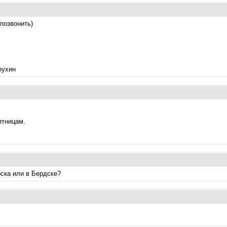
позвонить)
оухин
ятницам.
ска или в Бердске?