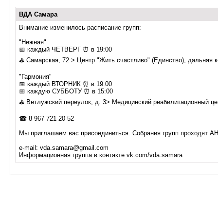
ВДА Самара
Внимание изменилось расписание групп:
"Нежная"
📅 каждый ЧЕТВЕРГ ⏰ в 19:00
⛳ Самарская, 72 > Центр "Жить счастливо" (Единство), дальняя 
"Гармония"
📅 каждый ВТОРНИК ⏰ в 19:00
📅 каждую СУББОТУ ⏰ в 15:00
⛳ Ветлужский переулок, д. 3> Медицинский реабилитационный цен
☎ 8 967 721 20 52
Мы приглашаем вас присоединиться. Собрания групп проходят
e-mail: vda.samara@gmail.com
Информационная группа в контакте vk.com/vda.samara