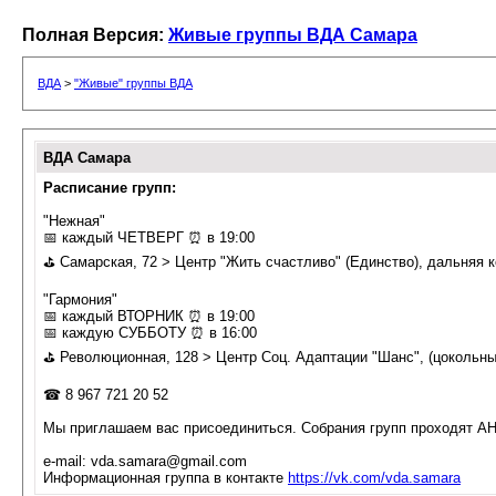
Полная Версия:
Живые группы ВДА Самара
ВДА
>
"Живые" группы ВДА
ВДА Самара
Расписание групп:
"Нежная"
📅 каждый ЧЕТВЕРГ ⏰ в 19:00
⛳ Самарская, 72 > Центр "Жить счастливо" (Единство), дальняя 
"Гармония"
📅 каждый ВТОРНИК ⏰ в 19:00
📅 каждую СУББОТУ ⏰ в 16:00
⛳ Революционная, 128 > Центр Соц. Адаптации "Шанс", (цокольны
☎ 8 967 721 20 52
Мы приглашаем вас присоединиться. Собрания групп проходят 
e-mail: vda.samara@gmail.com
Информационная группа в контакте
https://vk.com/vda.samara