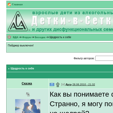
Главная
->
->
->
Щедрость к себе
ВДА
Форум
Беседка
Пейджер выключен!
Фильтр авторов:
Щедрость к себе
Сказка
۩
[x]
Дата
28.06.2010 - 21:32
Как вы понимаете 
Странно, я могу п