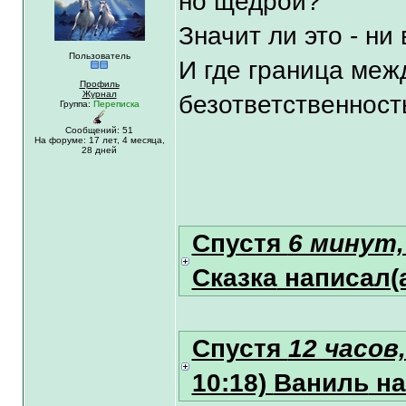
но щедрой?
Значит ли это - ни
Пользователь
И где граница меж
Профиль
Журнал
безответственнос
Группа:
Переписка
Сообщений: 51
На форуме:
17 лет,
4 месяца,
28 дней
Спустя
6 минут,
Сказка
написал(а
Спустя
12 часов
10:18)
Ваниль
на