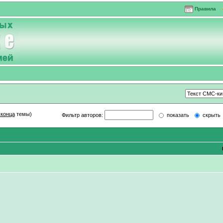
Правила
 конца
темы)
Фильтр авторов:
показать
скрыт