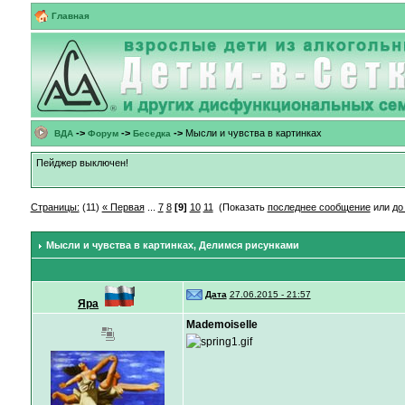
Главная
->
->
->
Мысли и чувства в картинках
ВДА
Форум
Беседка
Пейджер выключен!
Страницы:
(11)
« Первая
...
7
8
[9]
10
11
(Показать
последнее сообщение
или
до
Мысли и чувства в картинках
, Делимся рисунками
Дата
27.06.2015 - 21:57
Яра
Mademoiselle