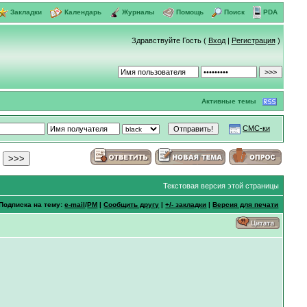
Закладки
Календарь
Журналы
Помощь
Поиск
PDA
Здравствуйте Гость (
Вход
|
Регистрация
)
Активные темы
СМС-ки
ь
Текстовая версия этой страницы
Подписка на тему:
e-mail
/
PM
|
Сообщить другу
|
+/- закладки
|
Версия для печати