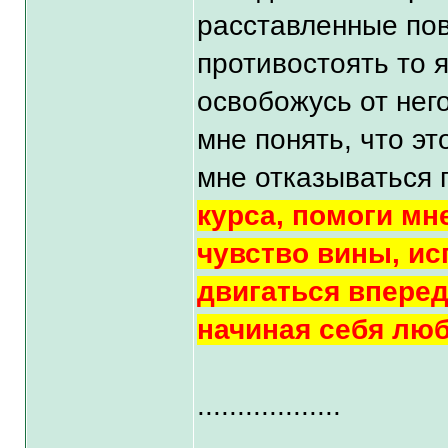
расставленные пов
противостоять то я
освобожусь от нег
мне понять, что э
мне отказываться 
курса, помоги мн
чувство вины, ис
двигаться вперед
начиная себя люб
..................