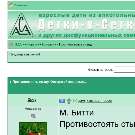
Главная
->
->
->
Противостоять стыду
ВДА
Форум
Беседка
Пейджер выключен!
Фильтр авторов:
Противостоять стыду
, Остерегайтесь стыда.
Хочу
۩
[x]
Дата
7.06.2017 - 09:20
Модератор
М. Битти
Противостоять ст