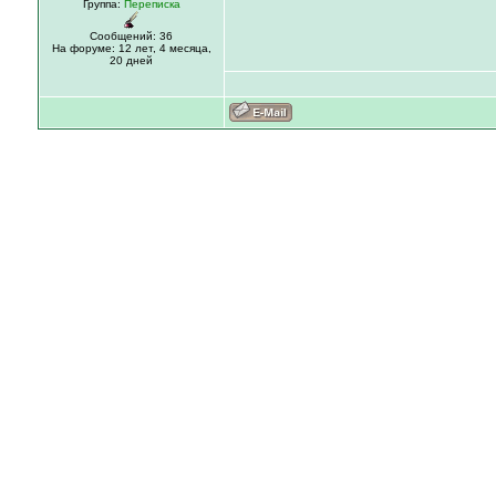
Группа:
Переписка
Сообщений: 36
На форуме:
12 лет,
4 месяца,
20 дней