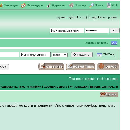
Закладки
Календарь
Журналы
Помощь
Поиск
PDA
Здравствуйте Гость (
Вход
|
Регистрация
)
Активные темы
СМС-ки
Текстовая версия этой страницы
Подписка на тему:
e-mail
/
PM
|
Сообщить другу
|
+/- закладки
|
Версия для печати
 от людей колкости и подлости. Мне с животными комфортней, чем с