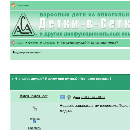
Главная
->
->
->
Что такое друзья? И зачем они нужны?
ВДА
Форум
Беседка
Пейджер выключен!
Что такое друзья? И зачем они нужны?
, Что такое дружить?
Black_black_cat
۩
Дата
7.08.2014 - 18:09
Недавно задалась этим вопросом...Подел
людьми.
Новичок
Профиль